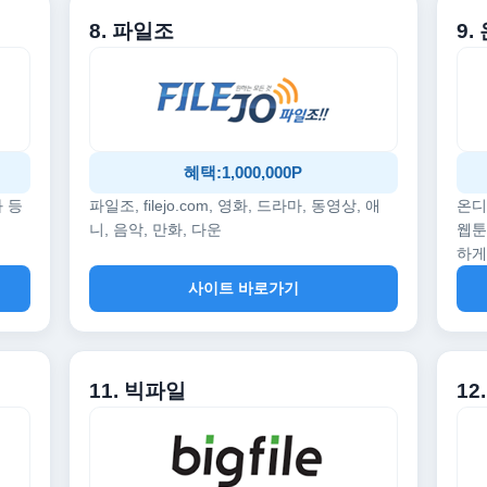
8. 파일조
9
혜택:1,000,000P
화 등
파일조, filejo.com, 영화, 드라마, 동영상, 애
온디
니, 음악, 만화, 다운
웹툰
하게
사이트 바로가기
11. 빅파일
1